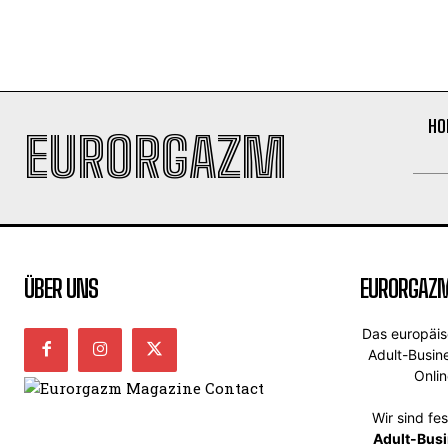
HO
EURORGAZM
ÜBER UNS
EURORGAZ
Das europäi
Adult-Busin
Onli
Wir sind fe
Adult-Bus