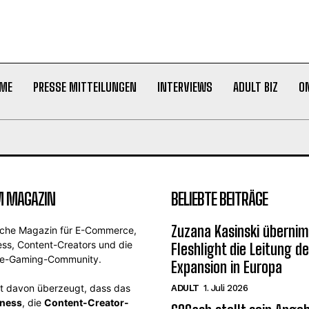
ME
PRESSE MITTEILUNGEN
INTERVIEWS
ADULT BIZ
O
M MAGAZIN
BELIEBTE BEITRÄGE
Zuzana Kasinski übernim
sche Magazin für E-Commerce,
ess, Content-Creators und die
Fleshlight die Leitung de
ne-Gaming-Community.
Expansion in Europa
st davon überzeugt, dass das
ADULT
1. Juli 2026
iness
, die
Content-Creator-