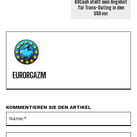
69Cash stellt sein Angebot
für Trans-Dating in den
USA vor
EURORGAZM
KOMMENTIEREN SIE DEN ARTIKEL
Na
E-