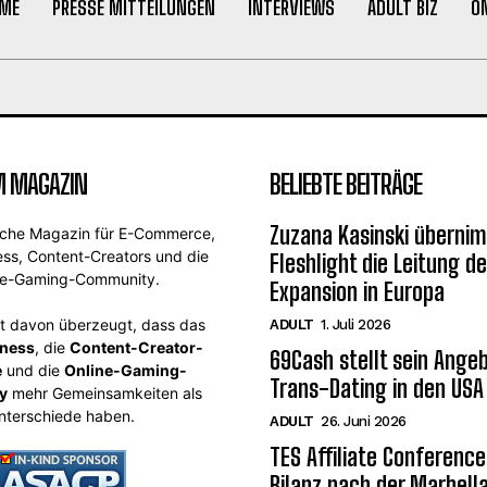
ME
PRESSE MITTEILUNGEN
INTERVIEWS
ADULT BIZ
O
M MAGAZIN
BELIEBTE BEITRÄGE
Zuzana Kasinski übernim
sche Magazin für E-Commerce,
ess, Content-Creators und die
Fleshlight die Leitung de
ne-Gaming-Community.
Expansion in Europa
st davon überzeugt, dass das
ADULT
1. Juli 2026
iness
, die
Content-Creator-
69Cash stellt sein Angeb
e
und die
Online-Gaming-
Trans-Dating in den USA
y
mehr Gemeinsamkeiten als
nterschiede haben.
ADULT
26. Juni 2026
TES Affiliate Conference
Bilanz nach der Marbel