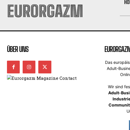
HO
EURORGAZM
ÜBER UNS
EURORGAZ
Das europäi
Adult-Busin
Onli
Wir sind fe
Adult-Bus
Industri
Communit
U