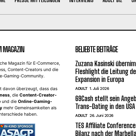
M MAGAZIN
BELIEBTE BEITRÄGE
Zuzana Kasinski übernim
sche Magazin für E-Commerce,
ess, Content-Creators und die
Fleshlight die Leitung de
ne-Gaming-Community.
Expansion in Europa
st davon überzeugt, dass das
ADULT
1. Juli 2026
iness
, die
Content-Creator-
69Cash stellt sein Angeb
e
und die
Online-Gaming-
Trans-Dating in den USA
y
mehr Gemeinsamkeiten als
nterschiede haben.
ADULT
26. Juni 2026
TES Affiliate Conference
Bilanz nach der Marbel