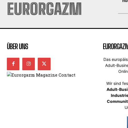
EURORGAZM
ÜBER UNS
EURORGAZ
Das europäi
Adult-Busin
Onli
Wir sind fe
Adult-Bus
Industri
Communit
U