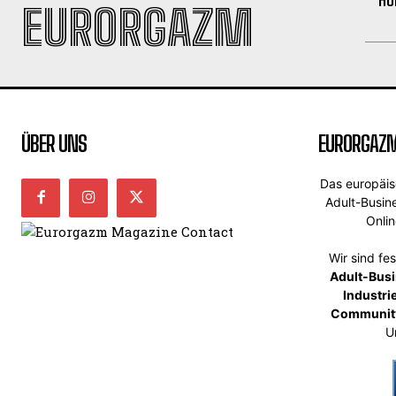
EURORGAZM
ÜBER UNS
EURORGAZ
Das europäi
Adult-Busin
Onli
Wir sind fe
Adult-Bus
Industri
Communit
U