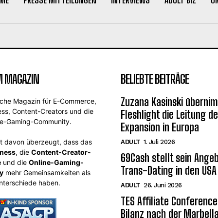
M MAGAZIN
BELIEBTE BEITRÄGE
Zuzana Kasinski übernim
sche Magazin für E-Commerce,
ess, Content-Creators und die
Fleshlight die Leitung de
ne-Gaming-Community.
Expansion in Europa
st davon überzeugt, dass das
ADULT
1. Juli 2026
iness
, die
Content-Creator-
69Cash stellt sein Angeb
e
und die
Online-Gaming-
Trans-Dating in den USA
y
mehr Gemeinsamkeiten als
nterschiede haben.
ADULT
26. Juni 2026
TES Affiliate Conference
Bilanz nach der Marbel