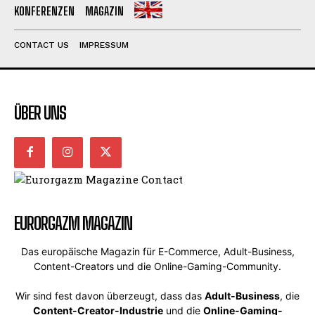
KONFERENZEN
MAGAZIN
CONTACT US
IMPRESSUM
ÜBER UNS
EURORGAZM MAGAZIN
Das europäische Magazin für E-Commerce, Adult-Business,
Content-Creators und die Online-Gaming-Community.
Wir sind fest davon überzeugt, dass das
Adult-Business
, die
Content-Creator-Industrie
und die
Online-Gaming-