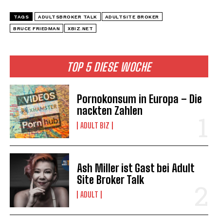
TAGS
ADULTSBROKER TALK
ADULTSITE BROKER
BRUCE FRIEDMAN
XBIZ.NET
TOP 5 DIESE WOCHE
Pornokonsum in Europa – Die
nackten Zahlen
ADULT BIZ
Ash Miller ist Gast bei Adult
Site Broker Talk
ADULT