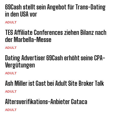
69Cash stellt sein Angebot für Trans-Dating
in den USA vor
ADULT
TES Affiliate Conferences ziehen Bilanz nach
der Marbella-Messe
ADULT
Dating Advertiser 69Cash erhöht seine CPA-
Vergütungen
ADULT
Ash Miller ist Gast bei Adult Site Broker Talk
ADULT
Altersverifikations-Anbieter Gataca
ADULT