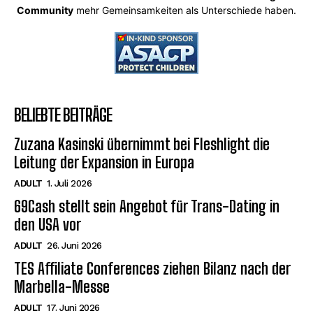
Community
mehr Gemeinsamkeiten als Unterschiede haben.
BELIEBTE BEITRÄGE
Zuzana Kasinski übernimmt bei Fleshlight die
Leitung der Expansion in Europa
ADULT
1. Juli 2026
69Cash stellt sein Angebot für Trans-Dating in
den USA vor
ADULT
26. Juni 2026
TES Affiliate Conferences ziehen Bilanz nach der
Marbella-Messe
ADULT
17. Juni 2026