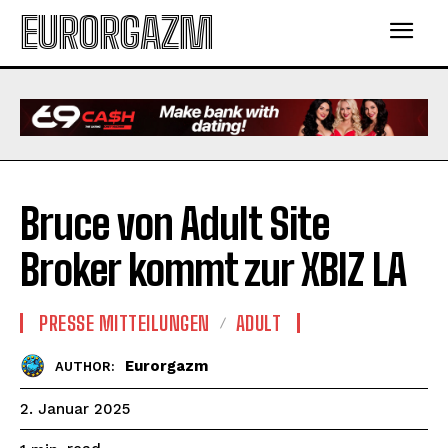
EURORGAZM
Bruce von Adult Site
Broker kommt zur XBIZ LA
PRESSE MITTEILUNGEN
ADULT
Eurorgazm
AUTHOR:
2. Januar 2025